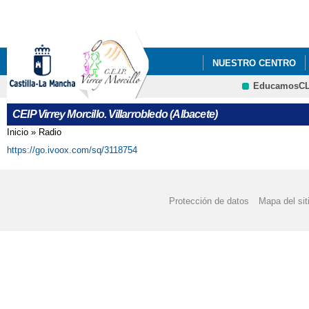
Pa
co
pri
NUESTRO CENTRO
EducamosC
AGENDA 2030 ESCOL
CRFP
CEIP Virrey Morcillo. Villarrobledo (Albacete)
Inicio
»
Radio
Se encuentra usted aquí
https://go.ivoox.com/sq/3118754
Protección de datos
Mapa del sit