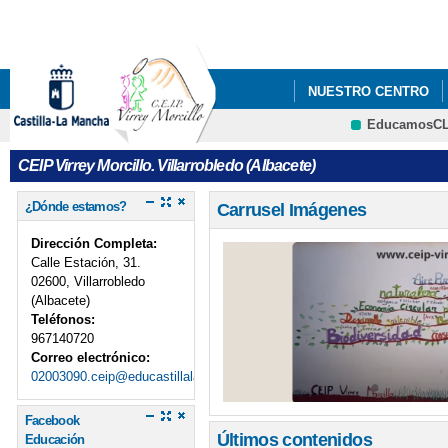
Pa
co
pri
NUESTRO CENTRO
EducamosC
AGENDA 2030 ESCOL
CRFP
CEIP Virrey Morcillo. Villarrobledo (Albacete)
¿Dónde estamos?
Carrusel Imágenes
Dirección Completa:
Calle Estación, 31.
02600, Villarrobledo
(Albacete)
Teléfonos:
967140720
Correo electrónico:
02003090.ceip@educastillalamancha.es
Facebook
Últimos contenidos
Educación