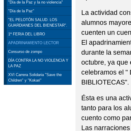
"Día de la Paz y la no violencia"
La actividad con
"Día de la Paz"
"EL PELOTÓN SALUD. LOS
alumnos mayores
GUARDIANES DEL BIENESTAR".
cuenten un cuen
1ª FERIA DEL LIBRO
El apadrinamient
APADRINAMIENTO LECTOR
durante la seman
Consurso de zompo
DÍA CONTRA LA NO VIOLENCIA Y
octubre, ya que
LA PAZ
celebramos el "
XVI Carrera Solidaria "Save the
Children" y "Kokari"
BIBLIOTECAS".
Ésta es una act
tanto para los a
cuento como par
Las narraciones