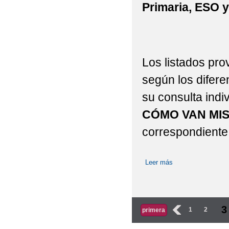
Primaria, ESO y
Los listados pro
según los difere
su consulta indi
CÓMO VAN MIS
correspondiente
Leer más
sobre Baremo PROVI
2025/2026
Páginas
3
‹
1
2
primera