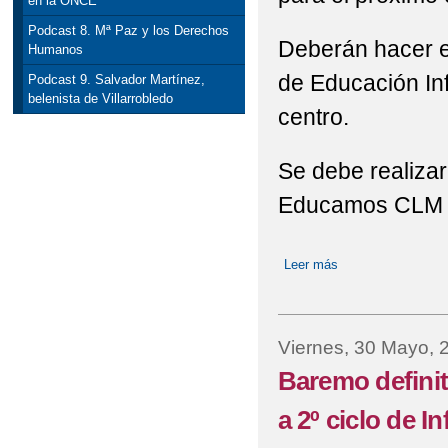
en la ONCE
Podcast 8. Mª Paz y los Derechos
Deberán hacer e
Humanos
de Educación Inf
Podcast 9. Salvador Martínez,
belenista de Villarrobledo
centro.
Se debe realizar
Educamos CLM
Leer más
sobre ¡AVISO IMP
Viernes, 30 Mayo, 
Baremo definit
a 2º ciclo de I