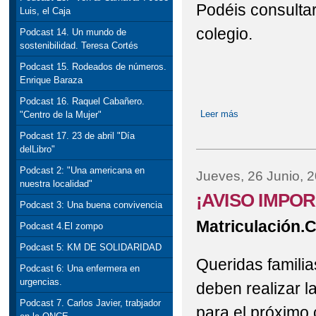
Podéis consultar
Luis, el Caja
colegio.
Podcast 14. Un mundo de
sostenibilidad. Teresa Cortés
Podcast 15. Rodeados de números.
Enrique Baraza
Podcast 16. Raquel Cabañero.
Leer más
sobre MATERIAL
"Centro de la Mujer"
Podcast 17. 23 de abril "Día
delLibro"
Podcast 2: "Una americana en
Jueves, 26 Junio, 
nuestra localidad"
¡AVISO IMPORT
Podcast 3: Una buena convivencia
Matriculación.
Podcast 4.El zompo
Podcast 5: KM DE SOLIDARIDAD
Queridas famili
Podcast 6: Una enfermera en
urgencias.
deben realizar l
Podcast 7. Carlos Javier, trabjador
para el próximo