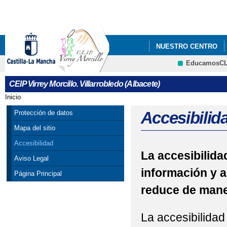
Pa
co
pri
NUESTRO CENTRO
EducamosC
AGENDA 2030 ESCOL
CRFP
CEIP Virrey Morcillo. Villarrobledo (Albacete)
Inicio
Se encuentra usted aquí
Accesibilid
Protección de datos
Mapa del sitio
Accesibilidad
La accesibilidad
Aviso Legal
información y a
Página Principal
reduce de maner
La accesibilidad 